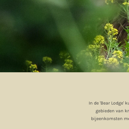
In de 'Bear Lodge'
gebieden van k
bijeenkomsten met