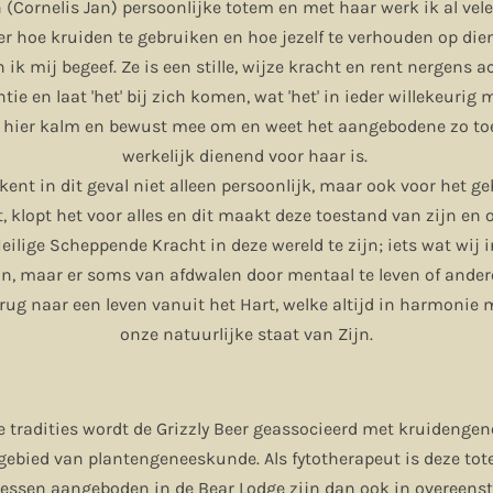
n (Cornelis Jan) persoonlijke totem en met haar werk ik al vel
er hoe kruiden te gebruiken en hoe jezelf te verhouden op di
k mij begeef. Ze is een stille, wijze kracht en rent nergens a
ntie en laat 'het' bij zich komen, wat 'het' in ieder willekeu
t hier kalm en bewust mee om en weet het aangebodene zo toe
werkelijk dienend voor haar is.
kent in dit geval niet alleen persoonlijk, maar ook voor het g
t, klopt het voor alles en dit maakt deze toestand van zijn en o
Heilige Scheppende Kracht in deze wereld te zijn; iets wat wij 
jn, maar er soms van afdwalen door mentaal te leven of ander
erug naar een leven vanuit het Hart, welke altijd in harmonie m
onze natuurlijke staat van Zijn.
 tradities wordt de Grizzly Beer geassocieerd met kruidengen
t gebied van plantengeneeskunde. Als fytotherapeut is deze to
lessen aangeboden in de Bear Lodge zijn dan ook in overeen