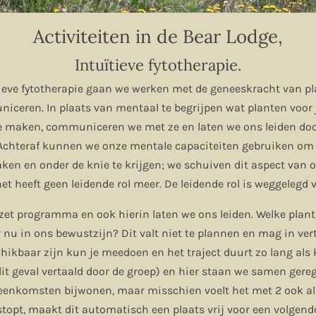
Activiteiten in de Bear Lodge,
Intuïtieve fytotherapie.
uïtieve fytotherapie gaan we werken met de geneeskracht van p
iceren. In plaats van mentaal te begrijpen wat planten voor
e maken, communiceren we met ze en laten we ons leiden do
Achteraf kunnen we onze mentale capaciteiten gebruiken om t
ken en onder de knie te krijgen; we schuiven dit aspect van o
et heeft geen leidende rol meer. De leidende rol is weggelegd v
ezet programma en ook hierin laten we ons leiden. Welke plant
 nu in ons bewustzijn? Dit valt niet te plannen en mag in ver
hikbaar zijn kun je meedoen en het traject duurt zo lang als 
dit geval vertaald door de groep) en hier staan we samen gereg
jeenkomsten bijwonen, maar misschien voelt het met 2 ook al 
opt, maakt dit automatisch een plaats vrij voor een volgend