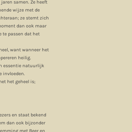
e jaren samen. Ze heeft
enende wijze met de
chteraan; ze stemt zich
rig moment dan ook maar
 te passen dat het
eheel, want wanneer het
pereren heilig.
in essentie natuurlijk
e invloeden.
et het geheel is;
ezers en staat bekend
tem dan ook bijzonder
stemming met Beer en