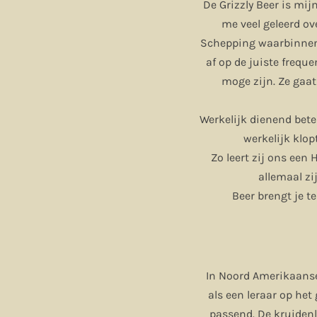
De Grizzly Beer is mij
me veel geleerd ov
Schepping waarbinnen i
af op de juiste freque
moge zijn. Ze gaa
Werkelijk dienend bete
werkelijk klop
Zo leert zij ons een 
allemaal zi
Beer brengt je t
In Noord Amerikaanse
als een leraar op he
passend. De kruiden