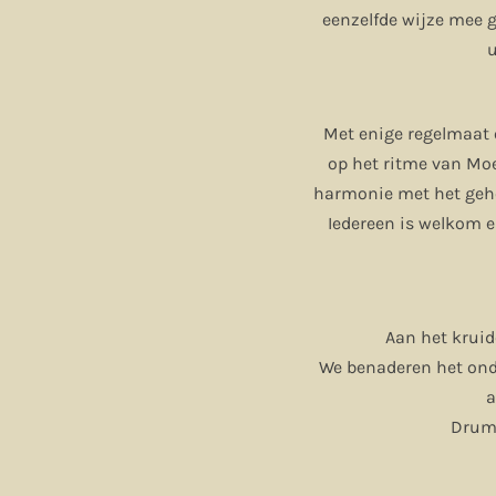
eenzelfde wijze mee g
u
Met enige regelmaat 
op het ritme van Moe
harmonie met het gehee
Iedereen is welkom e
Aan het kruide
We benaderen het onde
a
Drumc