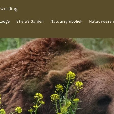
twording
Lodge
Sheia's Garden
Natuursymboliek
Natuurwezen