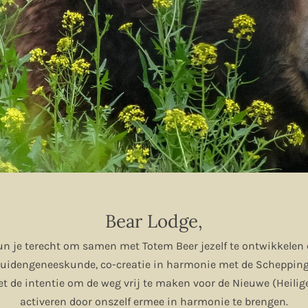
Bear Lodge,
 kun je terecht om samen met Totem Beer jezelf te ontwikkelen
ruidengeneeskunde, co-creatie in harmonie met de Schepping
 de intentie om de weg vrij te maken voor de Nieuwe (Heilige
activeren door onszelf ermee in harmonie te brengen.