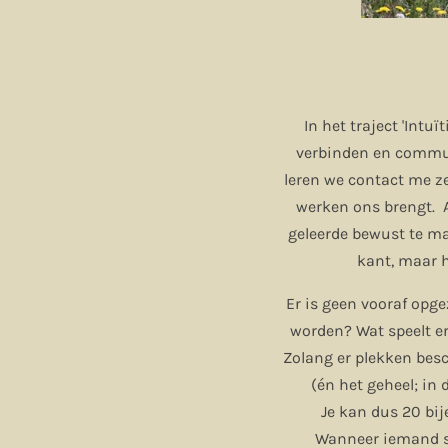
In het traject 'Int
verbinden en commun
leren we contact me z
werken ons brengt. 
geleerde bewust te ma
kant, maar h
Er is geen vooraf opg
worden? Wat speelt er
Zolang er plekken besc
(én het geheel; in 
Je kan dus 20 bi
Wanneer iemand st