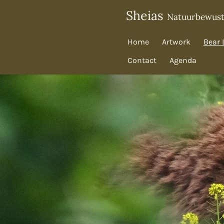
Ga
Sheias
Natuurbewus
direct
naar
Home
Artwork
Bear 
de
Contact
Agenda
hoofdinhoud