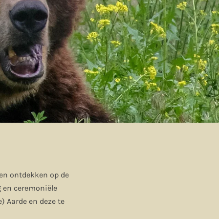
 en ontdekken op de
 en ceremoniële
) Aarde en deze te