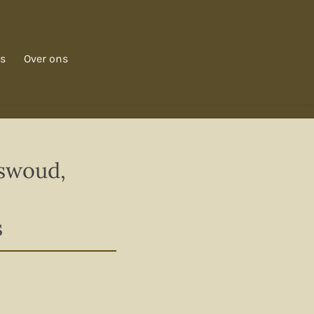
s
Over ons
swoud,
s