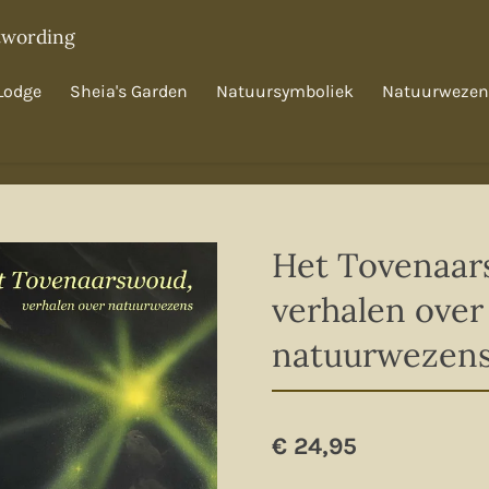
twording
Lodge
Sheia's Garden
Natuursymboliek
Natuurwezen
Het Tovenaar
verhalen over
natuurwezen
€ 24,95