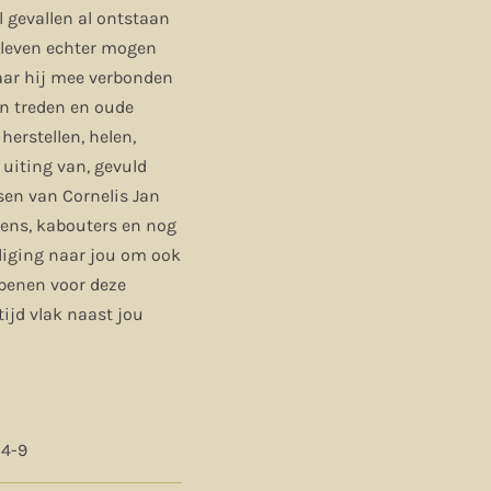
el gevallen al ontstaan
t leven echter mogen
waar hij mee verbonden
en treden en oude
erstellen, helen,
 uiting van, gevuld
sen van Cornelis Jan
zens, kabouters en nog
odiging naar jou om ook
openen voor deze
 tijd vlak naast jou
-4-9