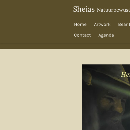
Ga
Sheias
Natuurbewus
direct
naar
Home
Artwork
Bear 
de
Contact
Agenda
hoofdinhoud