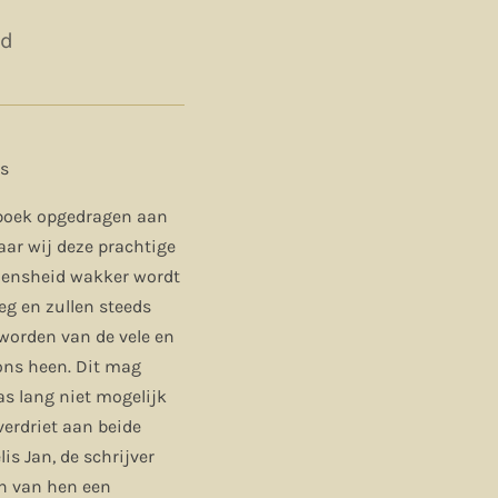
ld
ns
boek opgedragen aan
ar wij deze prachtige
mensheid wakker wordt
weg en zullen steeds
orden van de vele en
ns heen. Dit mag
as lang niet mogelijk
verdriet aan beide
lis Jan, de schrijver
en van hen een