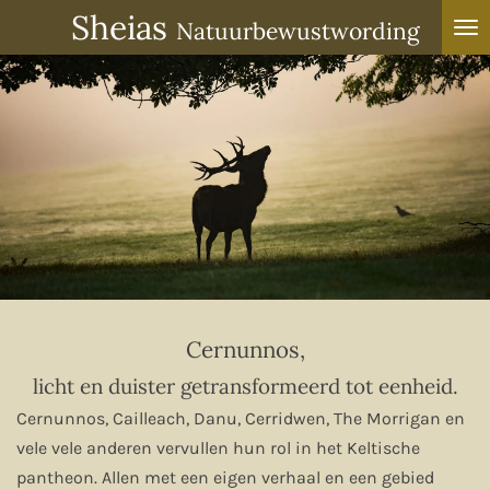
Sheias
Ga
Natuurbewustwording
direct
naar
de
hoofdinhoud
Cernunnos,
licht en duister getransformeerd tot eenheid.
Cernunnos, Cailleach, Danu, Cerridwen, The Morrigan en
vele vele anderen vervullen hun rol in het Keltische
pantheon. Allen met een eigen verhaal en een gebied