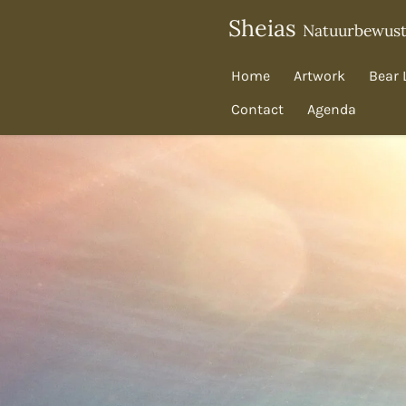
Ga
Sheias
Natuurbewus
direct
naar
Home
Artwork
Bear 
de
Contact
Agenda
hoofdinhoud