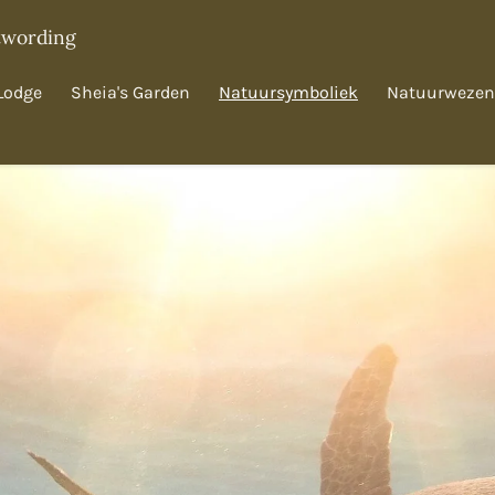
twording
Lodge
Sheia's Garden
Natuursymboliek
Natuurwezen