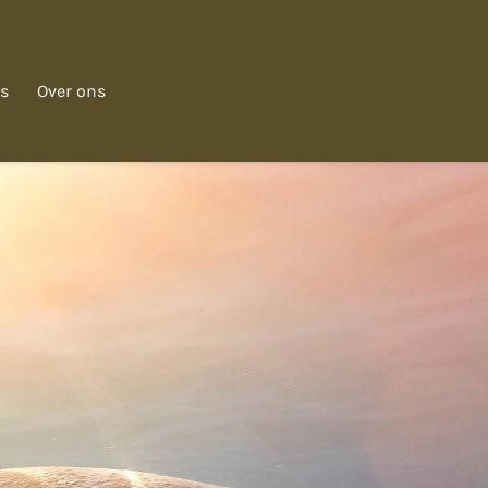
s
Over ons