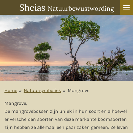
Sheias
Ga
Natuurbewustwording
direct
naar
de
hoofdinhoud
Home
»
Natuursymboliek
»
Mangrove
Mangrove,
De mangrovebossen zijn uniek in hun soort en alhoewel
er verscheiden soorten van deze markante boomsoorten
zijn hebben ze allemaal een paar zaken gemeen: Ze leven