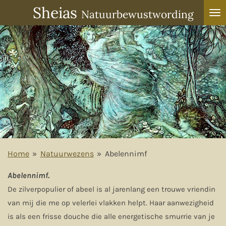
Sheias
Ga
Natuurbewustwording
direct
naar
de
hoofdinhoud
Home
»
Natuurwezens
»
Abelennimf
Abelennimf.
De zilverpopulier of abeel is al jarenlang een trouwe vriendin
van mij die me op velerlei vlakken helpt. Haar aanwezigheid
is als een frisse douche die alle energetische smurrie van je