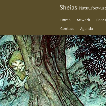
Ga
Sheias
Natuurbewus
direct
naar
Home
Artwork
Bear 
de
Contact
Agenda
hoofdinhoud