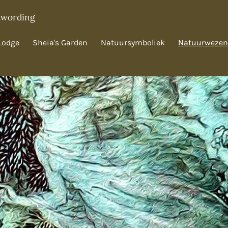
twording
Lodge
Sheia's Garden
Natuursymboliek
Natuurwezen