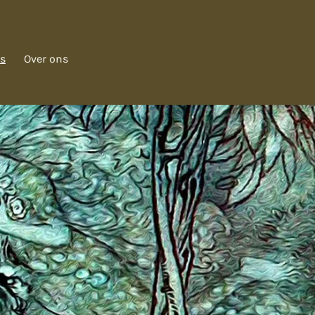
s
Over ons