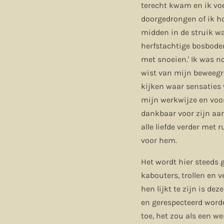
terecht kwam en ik vo
doorgedrongen of ik ho
midden in de struik w
herfstachtige bosbodem
met snoeien.' Ik was n
wist van mijn beweegre
kijken waar sensaties
mijn werkwijze en voor
dankbaar voor zijn aan
alle liefde verder met 
voor hem.
Het wordt hier steeds 
kabouters, trollen en 
hen lijkt te zijn is de
en gerespecteerd worde
toe, het zou als een we