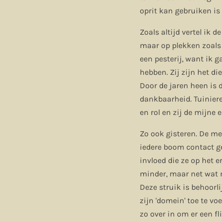
oprit kan gebruiken is 
Zoals altijd vertel ik
maar op plekken zoals b
een pesterij, want ik 
hebben. Zij zijn het di
Door de jaren heen is d
dankbaarheid. Tuinier
en rol en zij de mijn
Zo ook gisteren. De me
iedere boom contact g
invloed die ze op het 
minder, maar net wat n
Deze struik is behoorli
zijn 'domein' toe te vo
zo over in om er een fl