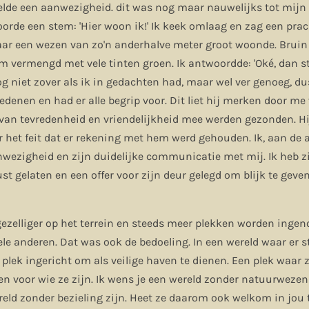
elde een aanwezigheid. dit was nog maar nauwelijks tot mijn
orde een stem: 'Hier woon ik!' Ik keek omlaag en zag een prac
aar een wezen van zo'n anderhalve meter groot woonde. Bruin
 vermengd met vele tinten groen. Ik antwoordde: 'Oké, dan st
og niet zover als ik in gedachten had, maar wel ver genoeg, du
denen en had er alle begrip voor. Dit liet hij merken door me 
 van tevredenheid en vriendelijkheid mee werden gezonden. H
 het feit dat er rekening met hem werd gehouden. Ik, aan de 
wezigheid en zijn duidelijke communicatie met mij. Ik heb z
rust gelaten en een offer voor zijn deur gelegd om blijk te ge
gezelliger op het terrein en steeds meer plekken worden ingen
vele anderen. Dat was ook de bedoeling. In een wereld waar er 
ze plek ingericht om als veilige haven te dienen. Een plek waar 
n voor wie ze zijn. Ik wens je een wereld zonder natuurwezen
reld zonder bezieling zijn. Heet ze daarom ook welkom in jou t