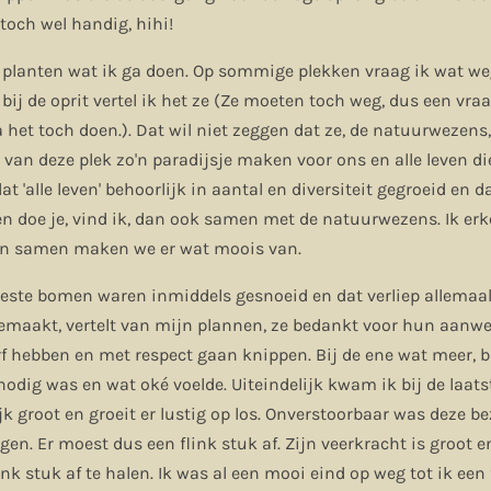
toch wel handig, hihi!
 de planten wat ik ga doen. Op sommige plekken vraag ik wat w
ij de oprit vertel ik het ze (Ze moeten toch weg, dus een vraa
ga het toch doen.). Dat wil niet zeggen dat ze, de natuurwezens
e van deze plek zo'n paradijsje maken voor ons en alle leven di
at 'alle leven' behoorlijk in aantal en diversiteit gegroeid en d
en doe je, vind ik, dan ook samen met de natuurwezens. Ik e
e en samen maken we er wat moois van.
este bomen waren inmiddels gesnoeid en dat verliep allemaal 
emaakt, vertelt van mijn plannen, ze bedankt voor hun aanwe
erf hebben en met respect gaan knippen. Bij de ene wat meer, b
odig was en wat oké voelde. Uiteindelijk kwam ik bij de laatst
jk groot en groeit er lustig op los. Onverstoorbaar was deze b
egen. Er moest dus een flink stuk af. Zijn veerkracht is groot e
ink stuk af te halen. Ik was al een mooi eind op weg tot ik een 