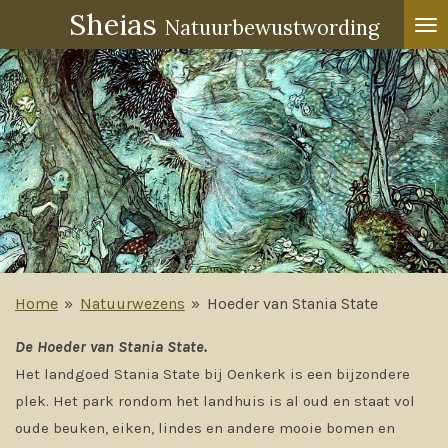
Sheias
Ga
Natuurbewustwording
direct
naar
de
hoofdinhoud
Home
»
Natuurwezens
»
Hoeder van Stania State
De Hoeder van Stania State.
Het landgoed Stania State bij Oenkerk is een bijzondere
plek. Het park rondom het landhuis is al oud en staat vol
oude beuken, eiken, lindes en andere mooie bomen en