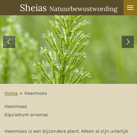
Sheias
Ga
Natuurbewustwording
direct
naar
de
hoofdinhoud
Home
»
Heermoes
Heermoes
Equisetum arvense
Heermoes is een bijzondere plant. Alleen al zijn uiterlijk