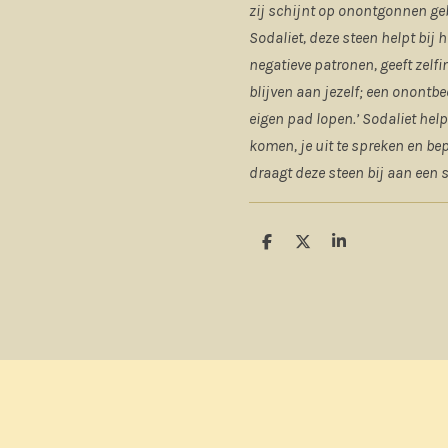
zij schijnt op onontgonnen ge
Sodaliet, deze steen helpt bij 
negatieve patronen, geeft zelfin
blijven aan jezelf; een onontbe
eigen pad lopen.’ Sodaliet helpt
komen, je uit te spreken en bep
draagt deze steen bij aan een 
D
D
S
e
e
h
l
e
a
e
l
r
n
e