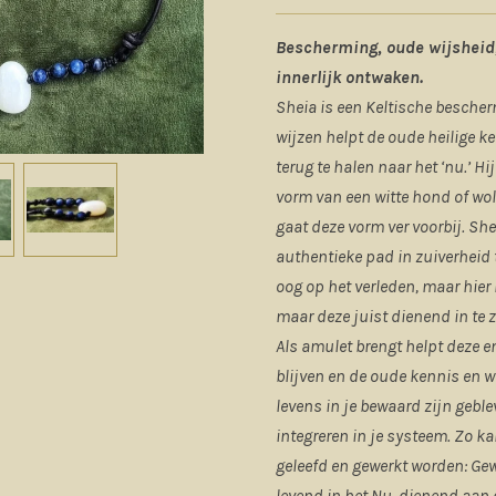
Bescherming, oude wijsheid, 
innerlijk ontwaken.
Sheia is een Keltische besche
wijzen helpt de oude heilige 
terug te halen naar het ‘nu.’ Hi
vorm van een witte hond of wol
gaat deze vorm ver voorbij. Shei
authentieke pad in zuiverheid 
oog op het verleden, maar hier 
maar deze juist dienend in te z
Als amulet brengt helpt deze en
blijven en de oude kennis en w
levens in je bewaard zijn gebl
integreren in je systeem. Zo ka
geleefd en gewerkt worden: Gew
levend in het Nu, dienend aan 