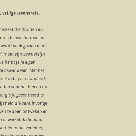
veilige levensreis,
rmgeest die druïden en
kennis te beschermen en
j wordt vaak gezien in de
f, maar zijn bewustzijn
a helpt je je eigen,
te bewandelen. Met het
niet in blijven hangend,
etten voor het hier en nu.
ergie je gecentreerd te
ijsheid die vanuit vorige
even te doen ontwaken en
n er werkelijk dienend
orteld in het verleden,
de volgende generaties.