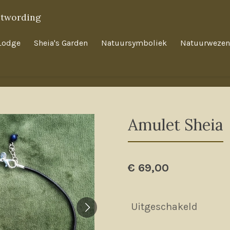
twording
Lodge
Sheia's Garden
Natuursymboliek
Natuurwezen
Amulet Sheia
€ 69,00
Uitgeschakeld