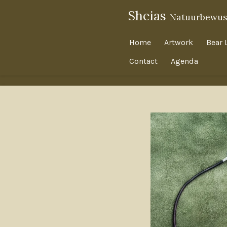
Ga
Sheias
Natuurbewus
direct
naar
Home
Artwork
Bear 
de
Contact
Agenda
hoofdinhoud