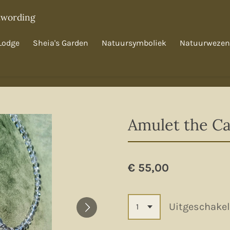
twording
Lodge
Sheia's Garden
Natuursymboliek
Natuurwezen
Amulet the Ca
€ 55,00
Uitgeschake