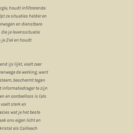
gie, houdt infiltrerende
pt ze situaties helder en
overwogen en dienstbare
die je levenssituatie
 je Ziel en houdt
nd ijs lijkt, voelt zeer
 vanwege de werking, want
systeem, beschermt tegen
t informatiedrager te zijn
en en oordeelloos is (als
 voelt sterk en
ecies wat je het beste
aak ons eigen licht en
istal als Cailleach