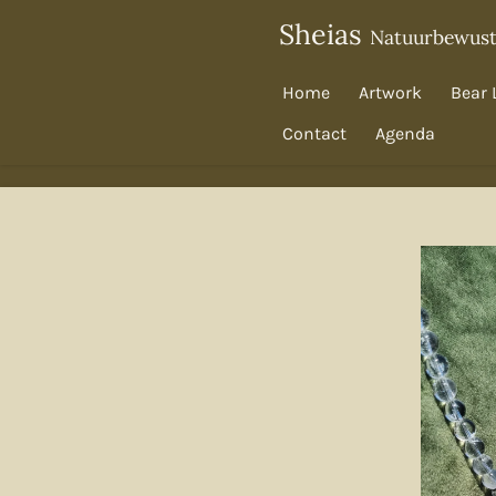
Ga
Sheias
Natuurbewus
direct
naar
Home
Artwork
Bear 
de
Contact
Agenda
hoofdinhoud