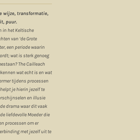
 wijze, transformatie,
t, puur.
 in het Keltische
chten van ‘de Grote
ter, een periode waarin
ordt; wat is sterk genoeg
 bestaan? The Cailleach
erkennen wat echt is en wat
chermer tijdens processen
lpt je hierin jezelf te
verschijnselen en illusie
en de drama waar dit vaak
e liefdevolle Moeder die
 en processen om er
erbinding met jezelf uit te