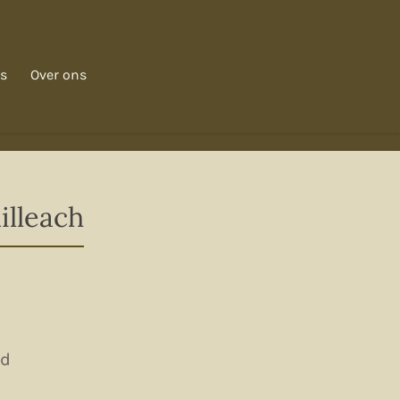
s
Over ons
illeach
ld