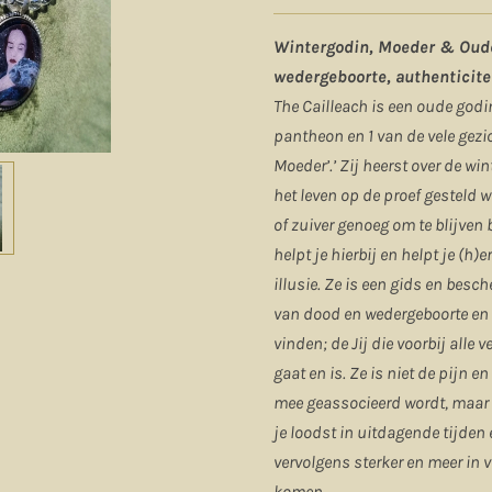
Wintergodin, Moeder & Oude
wedergeboorte, authenticitei
The Cailleach is een oude godin
pantheon en 1 van de vele gezi
Moeder’.’ Zij heerst over de win
het leven op de proef gesteld w
of zuiver genoeg om te blijven
helpt je hierbij en helpt je (h)
illusie. Ze is een gids en bes
van dood en wedergeboorte en he
vinden; de Jij die voorbij alle 
gaat en is. Ze is niet de pijn 
mee geassocieerd wordt, maar d
je loodst in uitdagende tijden
vervolgens sterker en meer in v
komen.