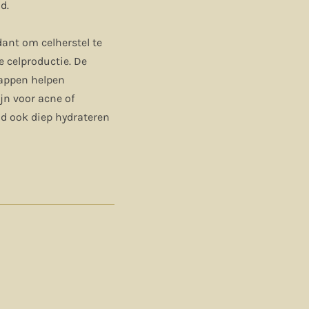
d.
dant om celherstel te
e celproductie. De
happen helpen
jn voor acne of
uid ook diep hydrateren