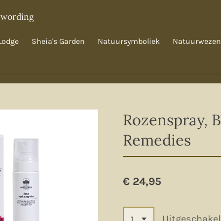
twording
Lodge
Sheia's Garden
Natuursymboliek
Natuurwezen
Rozenspray, 
Remedies
€ 24,95
Uitgeschake