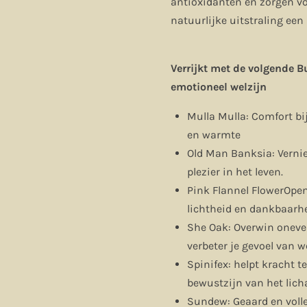
antioxidanten en zorgen v
natuurlijke uitstraling een
Verrijkt met de volgende B
emotioneel welzijn
Mulla Mulla: Comfort bij
en warmte
Old Man Banksia: Vern
plezier in het leven.
Pink Flannel FlowerOpen
lichtheid en dankbaarh
She Oak: Overwin oneve
verbeter je gevoel van we
Spinifex: helpt kracht t
bewustzijn van het lic
Sundew: Geaard en volle