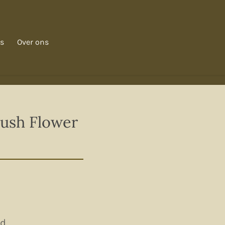
s
Over ons
Bush Flower
ld