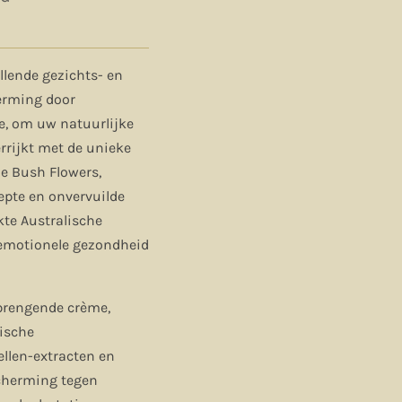
llende gezichts- en
erming door
e, om uw natuurlijke
errijkt met de unieke
he Bush Flowers,
epte en onvervuilde
kte Australische
 emotionele gezondheid
nbrengende crème,
ische
ellen-extracten en
cherming tegen