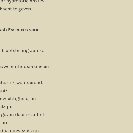
oor hydratatie om uw
 boost te geven.
ush Essences voor
 blootstelling aan zon
ieuwd enthousiasme en
hartig, waarderend,
eid/
nwichtigheid, en
lzijn.
e geven door intuïtief
haam.
dig aanwezig zijn.