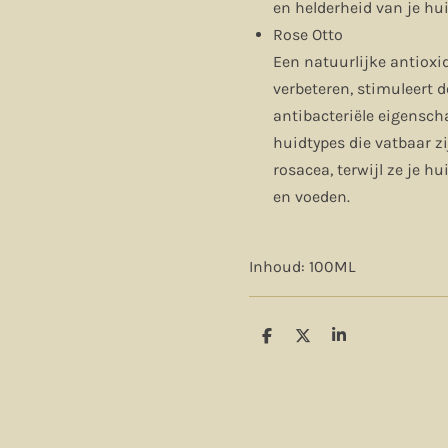
en helderheid van je hui
Rose Otto
Een natuurlijke antioxi
verbeteren, stimuleert d
antibacteriële eigensc
huidtypes die vatbaar zi
rosacea, terwijl ze je h
en voeden.
Inhoud: 100ML
D
D
S
e
e
h
l
e
a
e
l
r
n
e