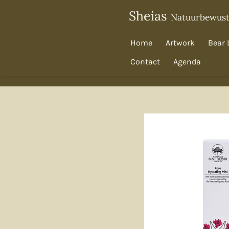
Ga
Sheias
Natuurbewus
direct
naar
Home
Artwork
Bear 
de
Contact
Agenda
hoofdinhoud