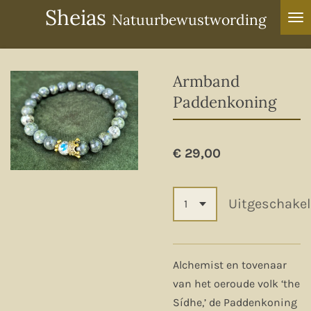
Sheias
Ga
Natuurbewustwording
direct
naar
de
Armband
hoofdinhoud
Paddenkoning
€ 29,00
Uitgeschake
Alchemist en tovenaar
van het oeroude volk ‘the
Sídhe,’ de Paddenkoning