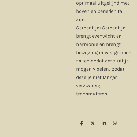
optimaal uitgelijnd met
boven en beneden te
zijn.
Serpentijn: Serpentijn
brengt evenwicht en
harmonie en brengt
beweging in vastgelopen
zaken opdat deze ‘uit je
mogen vloeien,’ zodat
deze je niet langer
verzwaren;
transmuteren!
D
D
S
D
e
e
h
e
l
e
a
l