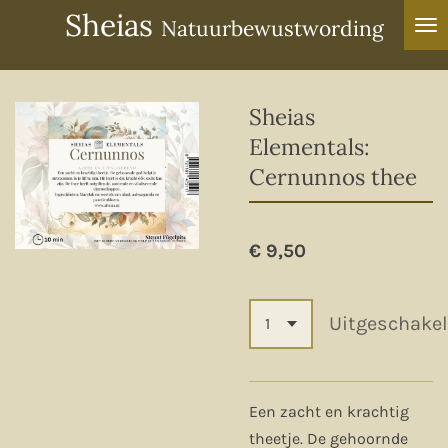
Sheias
Ga
Natuurbewustwording
direct
naar
de
Sheias
hoofdinhoud
Elementals:
Cernunnos thee
€ 9,50
Uitgeschake
Een zacht en krachtig
theetje. De gehoornde