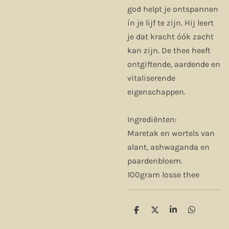
god helpt je ontspannen
ín je lijf te zijn. Hij leert
je dat kracht óók zacht
kan zijn. De thee heeft
ontgiftende, aardende en
vitaliserende
eigenschappen.
Ingrediënten:
Maretak en wortels van
alant, ashwaganda en
paardenbloem.
100gram losse thee
D
D
S
D
e
e
h
e
l
e
a
l