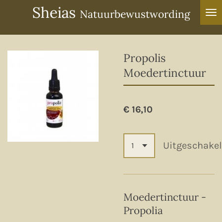
Sheias
Ga
Natuurbewustwording
direct
naar
de
Propolis
hoofdinhoud
Moedertinctuur
€ 16,10
Uitgeschake
Moedertinctuur -
Propolia