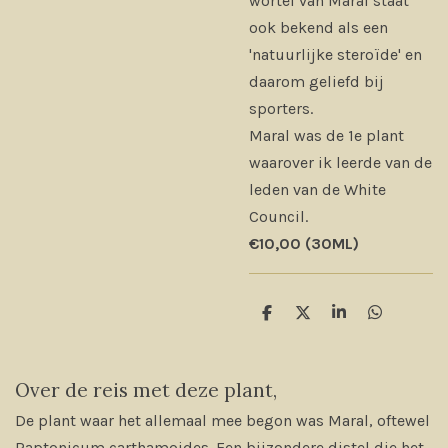
wortel van Maral staat
ook bekend als een
'natuurlijke steroïde' en
daarom geliefd bij
sporters.
Maral was de 1e plant
waarover ik leerde van de
leden van de White
Council.
€10,00 (30ML)
D
D
S
D
e
e
h
e
l
e
a
l
e
l
r
e
n
e
n
Over de reis met deze plant,
De plant waar het allemaal mee begon was Maral, oftewel
Raptonicum carthamoides. Een bijzondere distel die het