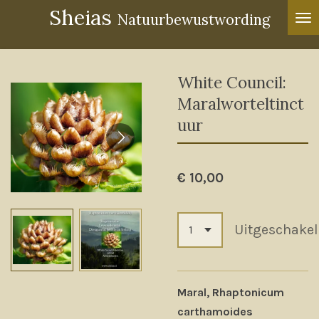
Sheias
Ga
Natuurbewustwording
direct
naar
de
White Council:
hoofdinhoud
Maralworteltinct
uur
€ 10,00
Uitgeschake
Maral, Rhaptonicum
carthamoides