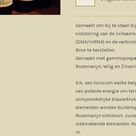
Gemaakt om bij te staan bij
ontstoring van de lichaam
(DNA/mRNA) en de verbindi
Bron te herstellen.
Gemaakt met gemmoprepara
Rozemarijn, Wilg en Zilverl
Eik, een tonicum welke help
van potente energie om teru
oorspronkelijke blauwdruk.
elementen worden buitensp
Rozemarijn ontstoort, zuiv
ziekmakende elementen. Ro
in.