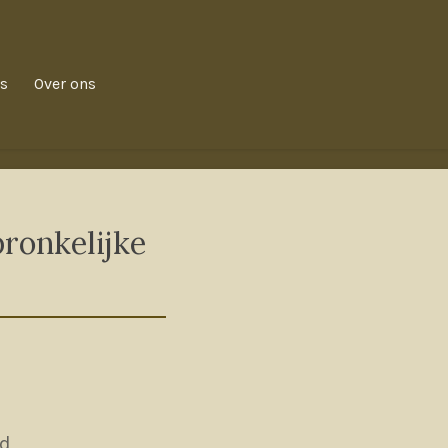
s
Over ons
onkelijke
ld