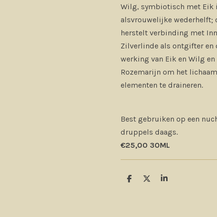
Wilg, symbiotisch met Eik 
alsvrouwelijke wederhelft; 
herstelt verbinding met Inn
Zilverlinde als ontgifter e
werking van Eik en Wilg e
Rozemarijn om het lichaam
elementen te draineren.
Best gebruiken op een nuch
druppels daags.
€25,00 30ML
D
D
S
e
e
h
l
e
a
e
l
r
n
e