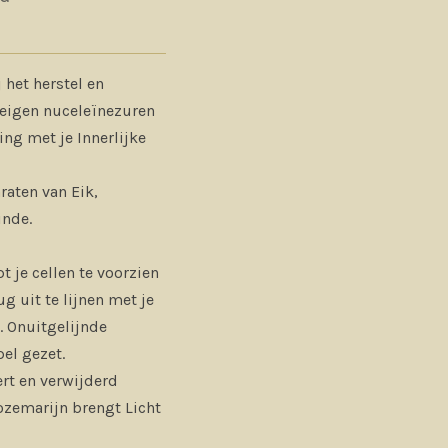
 het herstel en
seigen nuceleïnezuren
ng met je Innerlijke
ten van Eik,
inde.
t je cellen te voorzien
g uit te lijnen met je
 Onuitgelijnde
el gezet.
ert en verwijderd
zemarijn brengt Licht