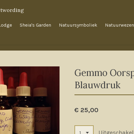
twording
Lodge
Sheia's Garden
Natuursymboliek
Natuurwezen
Gemmo Oorspr
Blauwdruk
€ 25,00
Uitgeschake