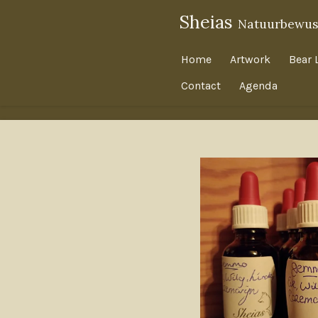
Ga
Sheias
Natuurbewus
direct
naar
Home
Artwork
Bear 
de
Contact
Agenda
hoofdinhoud