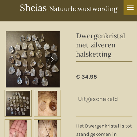
Sheias
Ga
Natuurbewustwording
direct
naar
de
Dwergenkristal
hoofdinhoud
met zilveren
halsketting
€ 34,95
Uitgeschakeld
Het Dwergenkristal is tot
stand gekomen in