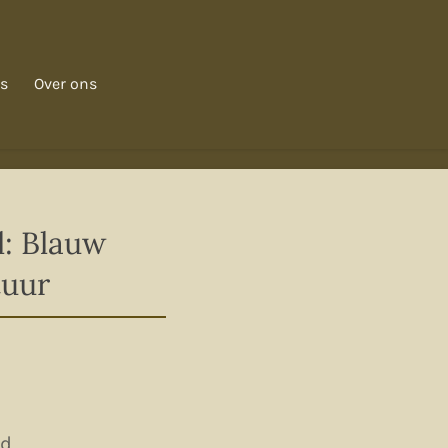
s
Over ons
: Blauw
tuur
ld