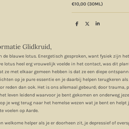
€10,00 (30ML)
D
D
S
e
e
h
l
e
a
e
l
r
n
e
rmatie Glidkruid,
n de blauwe lotus. Energetisch gesproken, want fysiek zijn het
e lotus heel erg vrouwelijk voelde in het contact, was dit pl
at ze met elkaar gemeen hebben is dat ze een diepe ontspann
ichten op je pure essentie en je daarbij helpen terugkeren als
r reden dan ook. Het is ons allemaal gebeurd; door trauma, p
het leven leidend waarvoor je bent gekomen en onderweg jezel
 op je weg terug naar het hemelse wezen wat je bent en helpt j
te voelen op Aarde.
n welkome helper als je er doorheen zit, je depressief of over