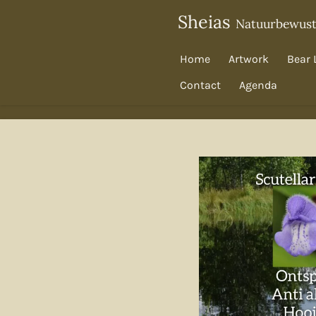
Ga
Sheias
Natuurbewus
direct
naar
Home
Artwork
Bear 
de
Contact
Agenda
hoofdinhoud