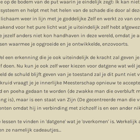
je op de bodem van de put waarin je eindelijk zegt: Ik kan niet
le systeem en helpt met het helen van de schade die door al de
 lichaam weer in lijn met je goddelijke Zelf en werkt zo van o
akend voor het pure licht wat je uiteindelijk zelf hebt afgewe
e jezelf anders niet kon handhaven in deze wereld, omdat je a
en waarmee je opgroeide en je ontwikkelde, enzovoorts.
Wel een erkenning die je ook uiteindelijk de kracht zal geven j
lf doen. Nu kun je ook zelf weer kiezen voor datgene wat wél j
ld de schuld blijft geven van je toestand zal je dit punt niet 
lidkruid vraagt je je innerlijke Meesterschap opnieuw te accep
ijd en poeha gedaan te worden (de zwakke man die overbluft 
ang is), maar is een staat van Zijn (De gecentreerde man die vr
nten omdat hij in verbinding met zichzelf is en een ander nik
e lessen te vinden in 'datgene' wat je 'overkomen' is. Werkelij
 ze namelijk cadeautjes...