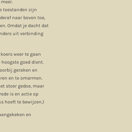
 meer.
ze toestanden zijn
nderaf naar boven toe,
zen. Omdat je dacht dat
nders uit verbinding
e koers weer te gaan
e hoogste goed dient.
voorbij geraken en
teren en te omarmen.
met stoer gedoe, maar
ede is en actie op
s hoeft te bewijzen.)
k aangekeken en