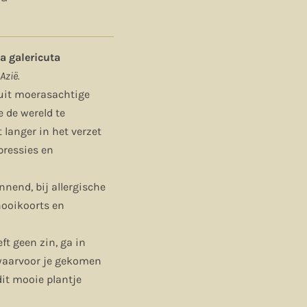
a galericuta
Azië.
 uit moerasachtige
e de wereld te
t langer in het verzet
pressies en
nend, bij allergische
 hooikoorts en
ft geen zin, ga in
 waarvoor je gekomen
dit mooie plantje