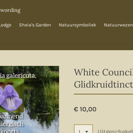
twording
Lodge
Sheia's Garden
Natuursymboliek
Natuurwezen
White Council
Glidkruidtinc
€ 10,00
Uitgeschake