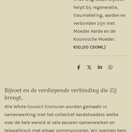
helpt bij regeneratie,
traumaheling, aarden en
verbonden zijn met
Moeder Aarde en de
Kosmische Moeder.
€10,00 (30ML)
D
D
S
D
e
e
h
e
l
e
a
l
e
l
r
e
n
e
n
Bijvoet en de verdiepende verbinding die Zij
brengt,
Alle White Council tincturen worden gemaakt in
samenwerking met het collectief Aardehoeders welke
over de hele wereld al vele eeuwen samenwerken en
telepathisch met elkaar communiceren. Wij noemen hem