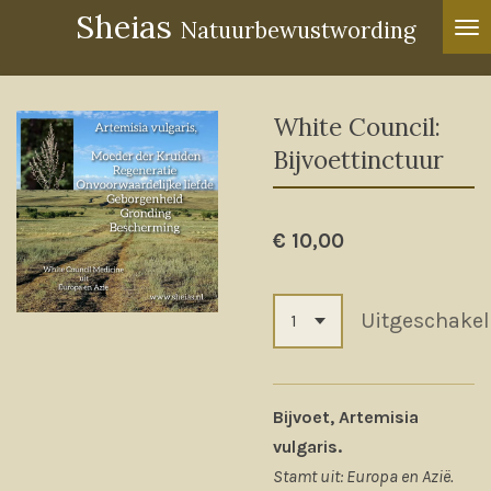
Sheias
Ga
Natuurbewustwording
direct
naar
de
White Council:
hoofdinhoud
Bijvoettinctuur
€ 10,00
Uitgeschake
Bijvoet, Artemisia
vulgaris.
Stamt uit: Europa en Azië.