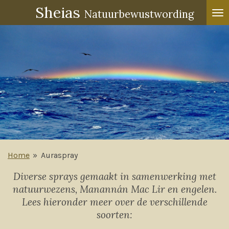
Sheias
Ga
Natuurbewustwording
direct
naar
de
hoofdinhoud
Home
»
Auraspray
Diverse sprays gemaakt in samenwerking met
natuurwezens, Manannán Mac Lir en engelen.
Lees hieronder meer over de verschillende
soorten: