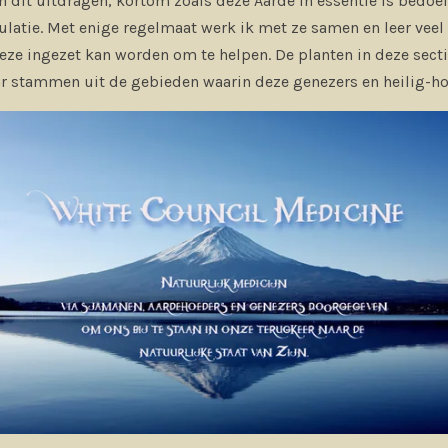
 dit uitdragen, kortom zoals deze Aarde in essentie is bedoeld
latie. Met enige regelmaat werk ik met ze samen en leer veel
eze ingezet kan worden om te helpen. De planten in deze secti
 stammen uit de gebieden waarin deze genezers en heilig-hoe