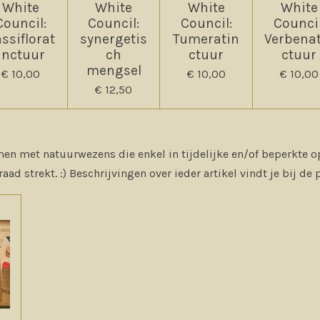
White
White
White
White
Council:
Council:
Council:
Council
ssiflorat
synergetis
Tumeratin
Verbena
inctuur
ch
ctuur
ctuur
mengsel
€ 10,00
€ 10,00
€ 10,00
€ 12,50
n met natuurwezens die enkel in tijdelijke en/of beperkte op
aad strekt. :) Beschrijvingen over ieder artikel vindt je bij de 