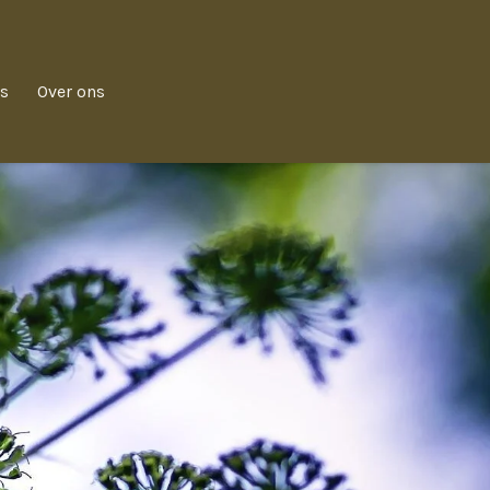
s
Over ons