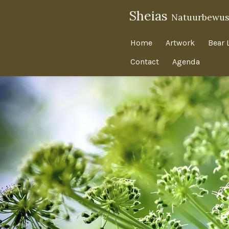
Ga
Sheias
Natuurbewus
direct
naar
Home
Artwork
Bear 
de
Contact
Agenda
hoofdinhoud