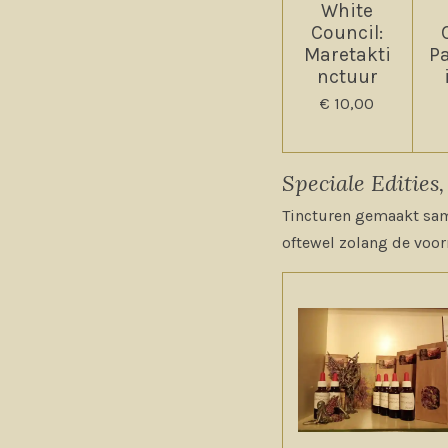
White
Council:
Maretakti
Pa
nctuur
€ 10,00
Speciale Edities,
Tincturen gemaakt same
oftewel zolang de voorr