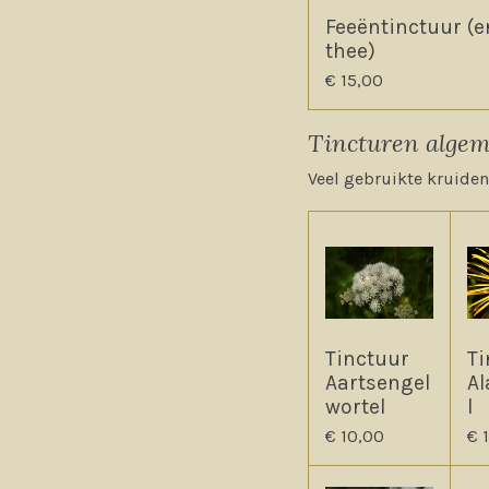
Feeëntinctuur (e
thee)
€ 15,00
Tincturen algem
Veel gebruikte kruid
Tinctuur
Ti
Aartsengel
Al
wortel
l
€ 10,00
€ 