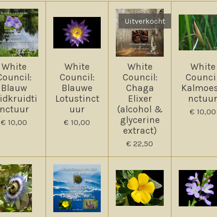
Uitverkocht
White
White
White
White
Council:
Council:
Council:
Council
Blauw
Blauwe
Chaga
Kalmoes
idkruidti
Lotustinct
Elixer
nctuu
nctuur
uur
(alcohol &
€ 10,00
glycerine
€ 10,00
€ 10,00
extract)
€ 22,50