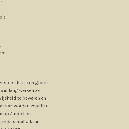
ol)
.
en.
zusterschap; een groep
euwenlang werken ze
wijsheid te bewaren en
zet kan worden voor het
en op Aarde hen
harmonie met elkaar