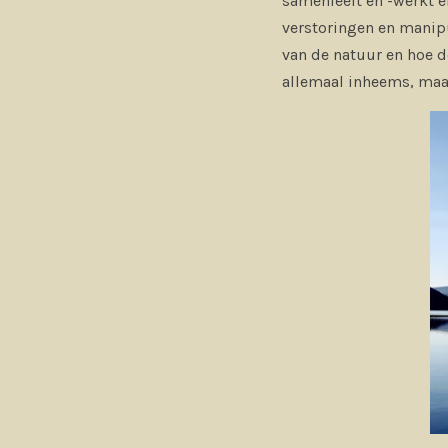
samenleeft en -werkt en
verstoringen en manipu
van de natuur en hoe d
allemaal inheems, maar