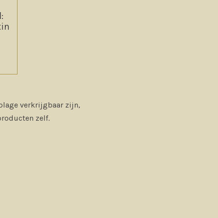
:
tin
lage verkrijgbaar zijn,
producten zelf.