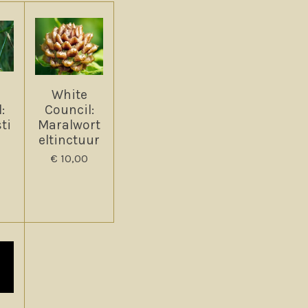
White
:
Council:
ti
Maralwort
r
eltinctuur
€ 10,00