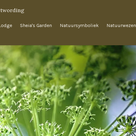
twording
Lodge
Sheia's Garden
Natuursymboliek
Natuurwezen